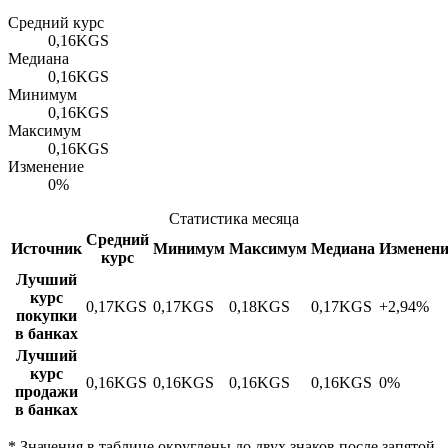
Средний курс
0,16
KGS
Медиана
0,16
KGS
Минимум
0,16
KGS
Максимум
0,16
KGS
Изменение
0%
Статистика месяца
Средний
Источник
Минимум
Максимум
Медиана
Изменени
курс
Лучший
курс
0,17
KGS
0,17
KGS
0,18
KGS
0,17
KGS
+2,94%
покупки
в банках
Лучший
курс
0,16
KGS
0,16
KGS
0,16
KGS
0,16
KGS
0%
продажи
в банках
*
Значения в таблице округлены до двух знаков после запятой.