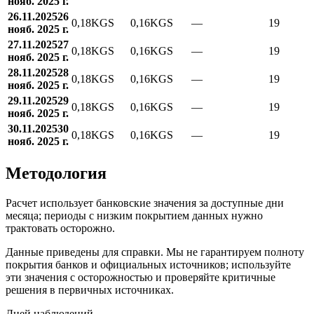
нояб. 2025 г.
26.11.2025
26
0,18
KGS
0,16
KGS
—
19
нояб. 2025 г.
27.11.2025
27
0,18
KGS
0,16
KGS
—
19
нояб. 2025 г.
28.11.2025
28
0,18
KGS
0,16
KGS
—
19
нояб. 2025 г.
29.11.2025
29
0,18
KGS
0,16
KGS
—
19
нояб. 2025 г.
30.11.2025
30
0,18
KGS
0,16
KGS
—
19
нояб. 2025 г.
Методология
Расчет использует банковские значения за доступные дни
месяца; периоды с низким покрытием данных нужно
трактовать осторожно.
Данные приведены для справки. Мы не гарантируем полноту
покрытия банков и официальных источников; используйте
эти значения с осторожностью и проверяйте критичные
решения в первичных источниках.
Дней наблюдений