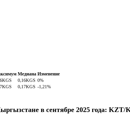
ксимум
Медиана
Изменение
6
KGS
0,16
KGS
0%
7
KGS
0,17
KGS
-1,21%
Кыргызстане в сентябре 2025 года: KZT