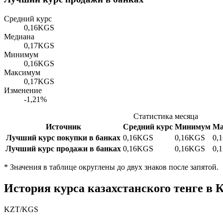
Средний курс
0,16
KGS
Медиана
0,17
KGS
Минимум
0,16
KGS
Максимум
0,17
KGS
Изменение
-1,21%
Статистика месяца
Источник
Средний курс
Минимум
Ма
Лучший курс покупки в банках
0,16
KGS
0,16
KGS
0,1
Лучший курс продажи в банках
0,16
KGS
0,16
KGS
0,1
*
Значения в таблице округлены до двух знаков после запятой.
История курса казахстанского тенге в 
KZT
/
KGS