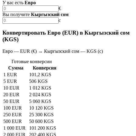
У вас есть
Евро
€
Вы получите
Кыргызский сом
с
Конвертировать Евро (EUR) в Кыргызский сом
(KGS)
Евро — EUR (€) → Кыргызский сом — KGS (с)
Готовые конверсии
Сумма
Конверсия
1 EUR
101,2 KGS
5 EUR
506 KGS
10 EUR
1 012 KGS
20 EUR
2 024 KGS
50 EUR
5 060 KGS
100 EUR
10 120 KGS
250 EUR
25 300 KGS
500 EUR
50 600 KGS
1 000 EUR
101 200 KGS
2 000 EUR
202 400 KGS