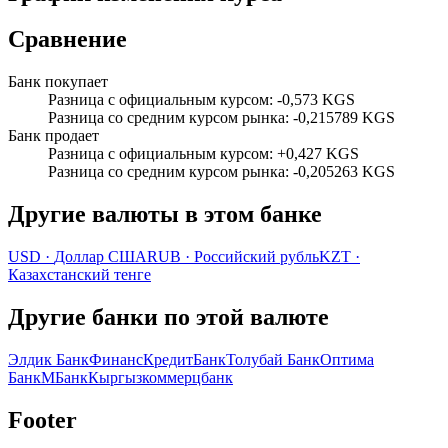
Сравнение
Банк покупает
Разница с официальным курсом
:
-0,573 KGS
Разница со средним курсом рынка
:
-0,215789 KGS
Банк продает
Разница с официальным курсом
:
+0,427 KGS
Разница со средним курсом рынка
:
-0,205263 KGS
Другие валюты в этом банке
USD
·
Доллар США
RUB
·
Российский рубль
KZT
·
Казахстанский тенге
Другие банки по этой валюте
Элдик Банк
ФинансКредитБанк
Толубай Банк
Оптима
Банк
МБанк
Кыргызкоммерцбанк
Footer