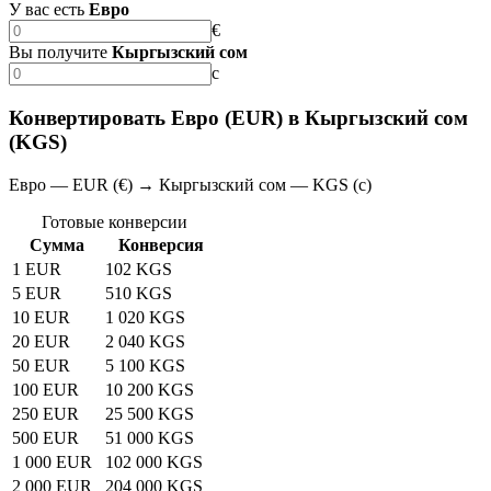
У вас есть
Евро
€
Вы получите
Кыргызский сом
с
Конвертировать Евро (EUR) в Кыргызский сом
(KGS)
Евро — EUR (€) → Кыргызский сом — KGS (с)
Готовые конверсии
Сумма
Конверсия
1 EUR
102 KGS
5 EUR
510 KGS
10 EUR
1 020 KGS
20 EUR
2 040 KGS
50 EUR
5 100 KGS
100 EUR
10 200 KGS
250 EUR
25 500 KGS
500 EUR
51 000 KGS
1 000 EUR
102 000 KGS
2 000 EUR
204 000 KGS