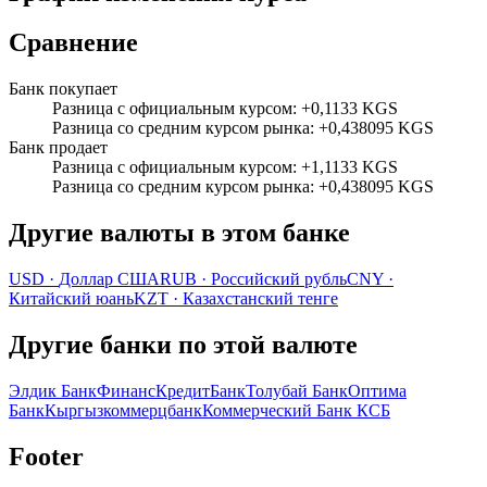
Сравнение
Банк покупает
Разница с официальным курсом
:
+0,1133 KGS
Разница со средним курсом рынка
:
+0,438095 KGS
Банк продает
Разница с официальным курсом
:
+1,1133 KGS
Разница со средним курсом рынка
:
+0,438095 KGS
Другие валюты в этом банке
USD
·
Доллар США
RUB
·
Российский рубль
CNY
·
Китайский юань
KZT
·
Казахстанский тенге
Другие банки по этой валюте
Элдик Банк
ФинансКредитБанк
Толубай Банк
Оптима
Банк
Кыргызкоммерцбанк
Коммерческий Банк КСБ
Footer