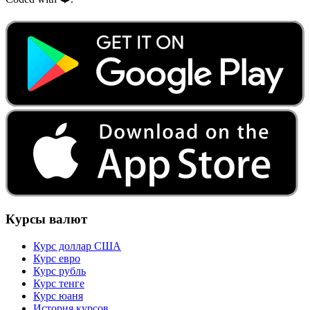
Курсы валют
Курс доллар США
Курс евро
Курс рубль
Курс тенге
Курс юаня
История курсов