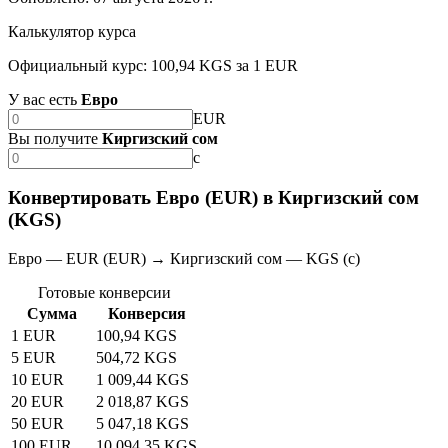
Калькулятор курса
Официальный курс: 100,94 KGS за 1 EUR
У вас есть
Евро
EUR
Вы получите
Киргизский сом
с
Конвертировать Евро (EUR) в Киргизский сом
(KGS)
Евро — EUR (EUR) → Киргизский сом — KGS (с)
Готовые конверсии
Сумма
Конверсия
1 EUR
100,94 KGS
5 EUR
504,72 KGS
10 EUR
1 009,44 KGS
20 EUR
2 018,87 KGS
50 EUR
5 047,18 KGS
100 EUR
10 094,35 KGS