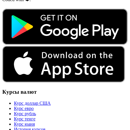
Курсы валют
Курс доллар США
Курс евро
Курс рубль
Курс тенге
Курс юаня
История курсов