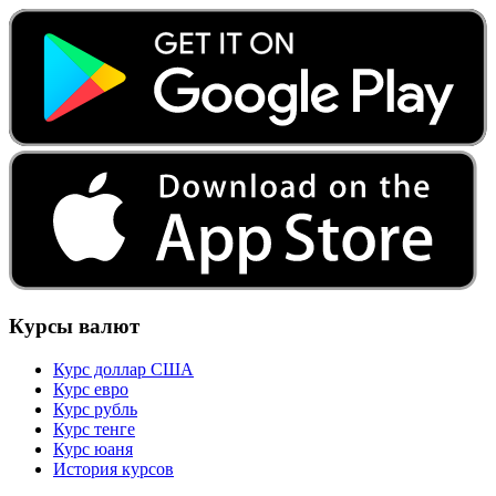
Курсы валют
Курс доллар США
Курс евро
Курс рубль
Курс тенге
Курс юаня
История курсов