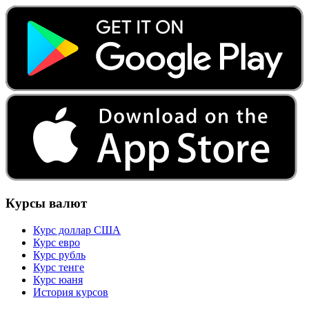
Курсы валют
Курс доллар США
Курс евро
Курс рубль
Курс тенге
Курс юаня
История курсов