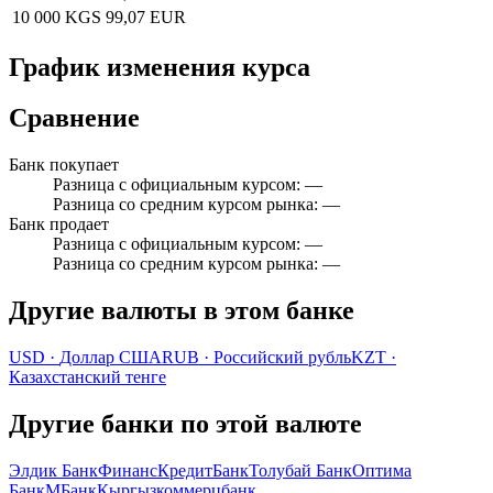
10 000 KGS
99,07 EUR
График изменения курса
Сравнение
Банк покупает
Разница с официальным курсом
:
—
Разница со средним курсом рынка
:
—
Банк продает
Разница с официальным курсом
:
—
Разница со средним курсом рынка
:
—
Другие валюты в этом банке
USD
·
Доллар США
RUB
·
Российский рубль
KZT
·
Казахстанский тенге
Другие банки по этой валюте
Элдик Банк
ФинансКредитБанк
Толубай Банк
Оптима
Банк
МБанк
Кыргызкоммерцбанк