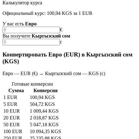
Калькулятор курса
Официальный курс: 100,94 KGS за 1 EUR
У вас есть
Евро
€
Вы получите
Кыргызский сом
с
Конвертировать Евро (EUR) в Кыргызский сом
(KGS)
Евро — EUR (€) → Кыргызский сом — KGS (с)
Готовые конверсии
Сумма
Конверсия
1 EUR
100,94 KGS
5 EUR
504,72 KGS
10 EUR
1 009,44 KGS
20 EUR
2 018,87 KGS
50 EUR
5 047,18 KGS
100 EUR
10 094,35 KGS
250 EUR
25 235,88 KGS