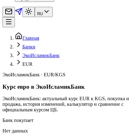
RU
Главная
Банки
ЭкоИсламикБанк
EUR
ЭкоИсламикБанк
·
EUR
/
KGS
Курс евро в ЭкоИсламикБанк
ЭкоИсламикБанк: актуальный курс EUR к KGS, покупка и
продажа, история изменений, калькулятор и сравнение с
официальным курсом ЦБ.
Банк покупает
Нет данных