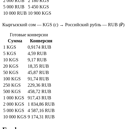
2 000 RUB
2 180 KGS
5 000 RUB
5 450 KGS
10 000 RUB
10 900 KGS
Кыргызский сом — KGS (с) → Российский рубль — RUB (₽)
Готовые конверсии
Сумма
Конверсия
1 KGS
0,9174 RUB
5 KGS
4,59 RUB
10 KGS
9,17 RUB
20 KGS
18,35 RUB
50 KGS
45,87 RUB
100 KGS
91,74 RUB
250 KGS
229,36 RUB
500 KGS
458,72 RUB
1 000 KGS
917,43 RUB
2 000 KGS
1 834,86 RUB
5 000 KGS
4 587,16 RUB
10 000 KGS
9 174,31 RUB