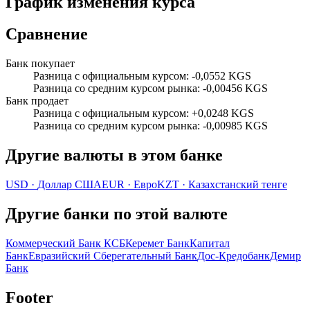
График изменения курса
Сравнение
Банк покупает
Разница с официальным курсом
:
-0,0552 KGS
Разница со средним курсом рынка
:
-0,00456 KGS
Банк продает
Разница с официальным курсом
:
+0,0248 KGS
Разница со средним курсом рынка
:
-0,00985 KGS
Другие валюты в этом банке
USD
·
Доллар США
EUR
·
Евро
KZT
·
Казахстанский тенге
Другие банки по этой валюте
Коммерческий Банк КСБ
Керемет Банк
Капитал
Банк
Евразийский Сберегательный Банк
Дос-Кредобанк
Демир
Банк
Footer