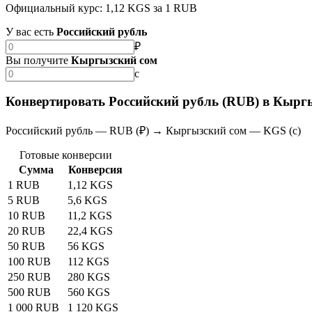
Официальный курс: 1,12 KGS за 1 RUB
У вас есть
Российский рубль
₽
Вы получите
Кыргызский сом
с
Конвертировать Российский рубль (RUB) в Кырг
Российский рубль — RUB (₽) → Кыргызский сом — KGS (с)
Готовые конверсии
Сумма
Конверсия
1 RUB
1,12 KGS
5 RUB
5,6 KGS
10 RUB
11,2 KGS
20 RUB
22,4 KGS
50 RUB
56 KGS
100 RUB
112 KGS
250 RUB
280 KGS
500 RUB
560 KGS
1 000 RUB
1 120 KGS