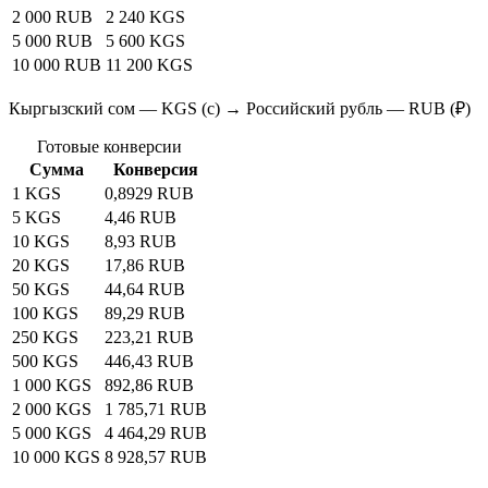
2 000 RUB
2 240 KGS
5 000 RUB
5 600 KGS
10 000 RUB
11 200 KGS
Кыргызский сом — KGS (с) → Российский рубль — RUB (₽)
Готовые конверсии
Сумма
Конверсия
1 KGS
0,8929 RUB
5 KGS
4,46 RUB
10 KGS
8,93 RUB
20 KGS
17,86 RUB
50 KGS
44,64 RUB
100 KGS
89,29 RUB
250 KGS
223,21 RUB
500 KGS
446,43 RUB
1 000 KGS
892,86 RUB
2 000 KGS
1 785,71 RUB
5 000 KGS
4 464,29 RUB
10 000 KGS
8 928,57 RUB