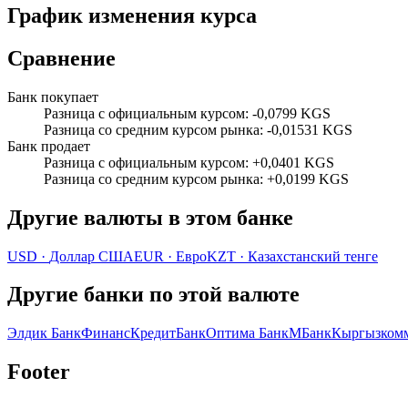
График изменения курса
Сравнение
Банк покупает
Разница с официальным курсом
:
-0,0799 KGS
Разница со средним курсом рынка
:
-0,01531 KGS
Банк продает
Разница с официальным курсом
:
+0,0401 KGS
Разница со средним курсом рынка
:
+0,0199 KGS
Другие валюты в этом банке
USD
·
Доллар США
EUR
·
Евро
KZT
·
Казахстанский тенге
Другие банки по этой валюте
Элдик Банк
ФинансКредитБанк
Оптима Банк
МБанк
Кыргызком
Footer