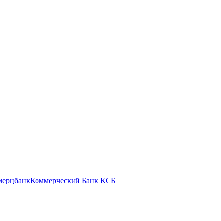
мерцбанк
Коммерческий Банк КСБ