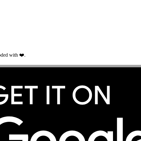
ded with ❤️.