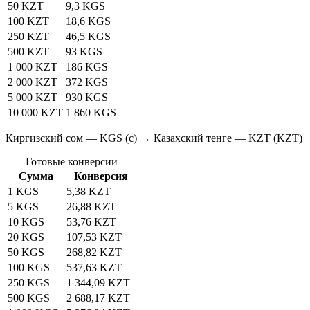
50 KZT
9,3 KGS
100 KZT
18,6 KGS
250 KZT
46,5 KGS
500 KZT
93 KGS
1 000 KZT
186 KGS
2 000 KZT
372 KGS
5 000 KZT
930 KGS
10 000 KZT
1 860 KGS
Киргизский сом — KGS (с) → Казахский тенге — KZT (KZT)
Готовые конверсии
Сумма
Конверсия
1 KGS
5,38 KZT
5 KGS
26,88 KZT
10 KGS
53,76 KZT
20 KGS
107,53 KZT
50 KGS
268,82 KZT
100 KGS
537,63 KZT
250 KGS
1 344,09 KZT
500 KGS
2 688,17 KZT