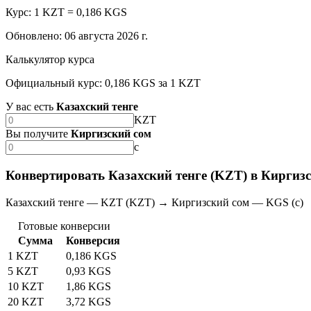
Курс: 1 KZT = 0,186 KGS
Обновлено
:
06 августа 2026 г.
Калькулятор курса
Официальный курс: 0,186 KGS за 1 KZT
У вас есть
Казахский тенге
KZT
Вы получите
Киргизский сом
с
Конвертировать Казахский тенге (KZT) в Киргиз
Казахский тенге — KZT (KZT) → Киргизский сом — KGS (с)
Готовые конверсии
Сумма
Конверсия
1 KZT
0,186 KGS
5 KZT
0,93 KGS
10 KZT
1,86 KGS
20 KZT
3,72 KGS