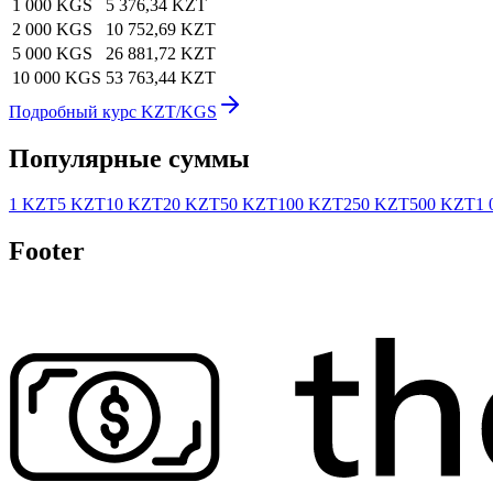
1 000 KGS
5 376,34 KZT
2 000 KGS
10 752,69 KZT
5 000 KGS
26 881,72 KZT
10 000 KGS
53 763,44 KZT
Подробный курс KZT/KGS
Популярные суммы
1 KZT
5 KZT
10 KZT
20 KZT
50 KZT
100 KZT
250 KZT
500 KZT
1 
Footer