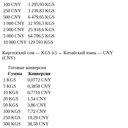
100 CNY
1 295,93 KGS
250 CNY
3 239,83 KGS
500 CNY
6 479,65 KGS
1 000 CNY
12 959,3 KGS
2 000 CNY
25 918,6 KGS
5 000 CNY
64 796,5 KGS
10 000 CNY
129 593 KGS
Киргизский сом — KGS (с) → Китайский юань — CNY
(CNY)
Готовые конверсии
Сумма
Конверсия
1 KGS
0,0772 CNY
5 KGS
0,3858 CNY
10 KGS
0,7716 CNY
20 KGS
1,54 CNY
50 KGS
3,86 CNY
100 KGS
7,72 CNY
250 KGS
19,29 CNY
500 KGS
38,58 CNY