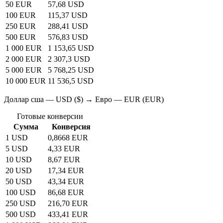
50 EUR
57,68 USD
100 EUR
115,37 USD
250 EUR
288,41 USD
500 EUR
576,83 USD
1 000 EUR
1 153,65 USD
2 000 EUR
2 307,3 USD
5 000 EUR
5 768,25 USD
10 000 EUR
11 536,5 USD
Доллар сша — USD ($) → Евро — EUR (EUR)
Готовые конверсии
Сумма
Конверсия
1 USD
0,8668 EUR
5 USD
4,33 EUR
10 USD
8,67 EUR
20 USD
17,34 EUR
50 USD
43,34 EUR
100 USD
86,68 EUR
250 USD
216,70 EUR
500 USD
433,41 EUR