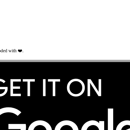
ded with ❤️.