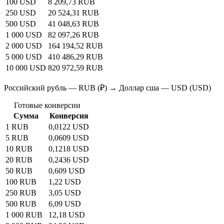
100 USD
8 209,73 RUB
250 USD
20 524,31 RUB
500 USD
41 048,63 RUB
1 000 USD
82 097,26 RUB
2 000 USD
164 194,52 RUB
5 000 USD
410 486,29 RUB
10 000 USD
820 972,59 RUB
Российский рубль — RUB (₽) → Доллар сша — USD (USD)
Готовые конверсии
Сумма
Конверсия
1 RUB
0,0122 USD
5 RUB
0,0609 USD
10 RUB
0,1218 USD
20 RUB
0,2436 USD
50 RUB
0,609 USD
100 RUB
1,22 USD
250 RUB
3,05 USD
500 RUB
6,09 USD
1 000 RUB
12,18 USD