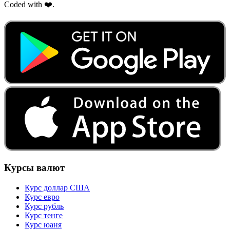
Coded with ❤️.
Курсы валют
Курс доллар США
Курс евро
Курс рубль
Курс тенге
Курс юаня