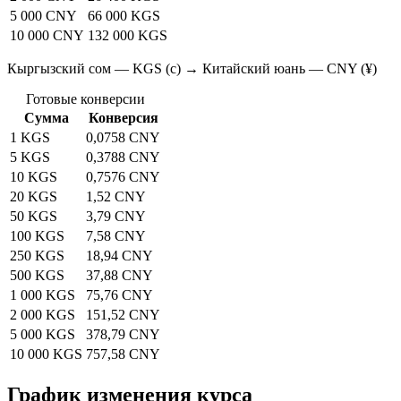
5 000 CNY
66 000 KGS
10 000 CNY
132 000 KGS
Кыргызский сом — KGS (с) → Китайский юань — CNY (¥)
Готовые конверсии
Сумма
Конверсия
1 KGS
0,0758 CNY
5 KGS
0,3788 CNY
10 KGS
0,7576 CNY
20 KGS
1,52 CNY
50 KGS
3,79 CNY
100 KGS
7,58 CNY
250 KGS
18,94 CNY
500 KGS
37,88 CNY
1 000 KGS
75,76 CNY
2 000 KGS
151,52 CNY
5 000 KGS
378,79 CNY
10 000 KGS
757,58 CNY
График изменения курса